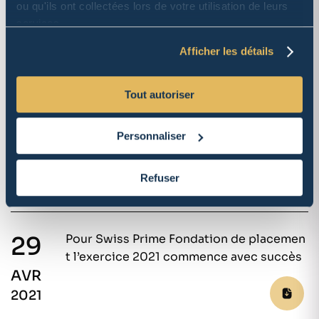
AVR
ou qu'ils ont collectées lors de votre utilisation de leurs
2022
services.
Afficher les détails
Tout autoriser
04
Swiss Prime Fondation de placement: ré
sultats du 1er semestre très prometteur
Personnaliser
AOÛT
s
2021
Refuser
29
Pour Swiss Prime Fondation de placemen
t l’exercice 2021 commence avec succès
AVR
2021