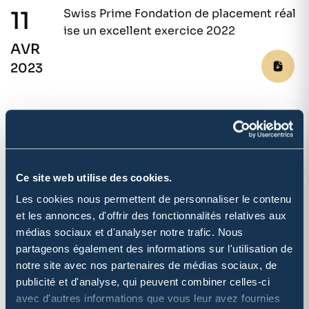
11
Swiss Prime Fondation de placement réal
ise un excellent exercice 2022
AVR
2023
10
Succès du 1er trimestre
Ce site web utilise des cookies.
MAI
2022
Les cookies nous permettent de personnaliser le contenu
et les annonces, d'offrir des fonctionnalités relatives aux
médias sociaux et d'analyser notre trafic. Nous
partageons également des informations sur l'utilisation de
notre site avec nos partenaires de médias sociaux, de
06
Année record pour Swiss Prime Fondatio
publicité et d'analyse, qui peuvent combiner celles-ci
n de placement
avec d'autres informations que vous leur avez fournies