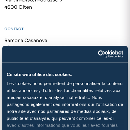
4600 Olten
CONTACT:
Ramona Casanova
Téléphone: 058 317 17 57
E-
Mail: ramona.casanova@sps.swiss
Ce site web utilise des cookies.
DONNÉES DU REGISTRE DU COMMERCE
Les cookies nous permettent de personnaliser le contenu
CH-241.7.013.625-9
et les annonces, d'offrir des fonctionnalités relatives aux
médias sociaux et d'analyser notre trafic. Nous
partageons également des informations sur l'utilisation de
NUMÉRO TVA
notre site avec nos partenaires de médias sociaux, de
CHE-374.175.355
publicité et d'analyse, qui peuvent combiner celles-ci
avec d'autres informations que vous leur avez fournies